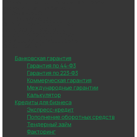
продукты, являясь прямым партнером
аккредитованных банков.
ИП Силайчев С.Е.
ИНН: 370527879830
ОГРНИП: 324370000001190
БАНК: АО "АЛЬФА-БАНК"
к/с: 30101810200000000593
р/с: 40802810702490006545
ОКВЭД: 66.19.4
Банковская гарантия
Гарантия по 44-Ф3
Гарантия по 223-Ф3
Коммерческая гарантия
Международные гарантии
Калькулятор
Кредиты для бизнеса
Экспресс-кредит
Пополнение оборотных средств
Тендерный займ
Факторинг