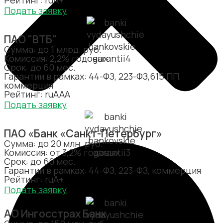
Рейтинг: ruA+
Подать заявку
ПАО "ВТБ"
Сумма: до 1 млрд. руб.
Комиссия: 2,2% годовых
Срок: до 60 мес.
Гарантии в рамках: 44-ФЗ, 223-ФЗ,615 ПП,
коммерция
Рейтинг: ruAAА
Подать заявку
ПАО «Банк «Санкт-Петербург»
Сумма: до 20 млн. руб.
Комиссия: от 3,2% годовых
Срок: до 60 мес.
Гарантии в рамках: 44-ФЗ, 223-ФЗ, коммерция
Рейтинг: ruA+
Подать заявку
АО Ингосстрах Банк